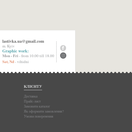
lastivka.ua@gmail.com
m. Kyiv
Graphic work:
Mon - Fri
- from 10.00 till 18.00
Sat, Nd
- vihidni
КЛІЄНТУ
Доставка
Прайс-лист
Замовити каталог
Як оформити замовлення?
Умови поверенення