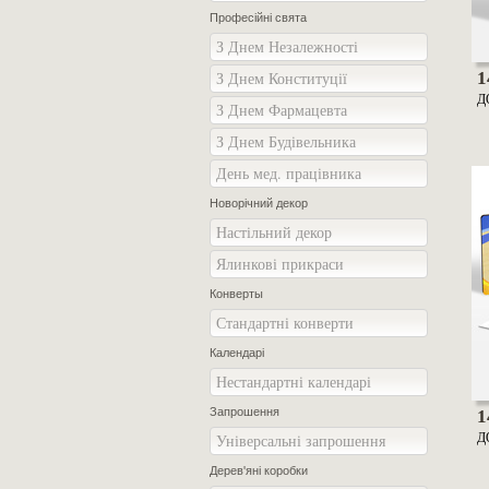
Професійні свята
З Днем Незалежності
З Днем Конституції
1
Д
З Днем Фармацевта
З Днем Будівельника
День мед. працівника
Новорічний декор
Настільний декор
Ялинкові прикраси
Конверты
Стандартні конверти
Календарі
Нестандартні календарі
Запрошення
1
Д
Універсальні запрошення
Дерев'яні коробки