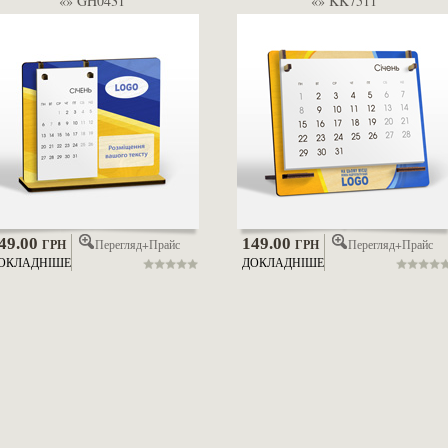
«» GH0431
«» KK7511
49.00
149.00
Перегляд+Прайс
Перегляд+Прайс
ГРН
ГРН
ОКЛАДНІШЕ
ДОКЛАДНІШЕ