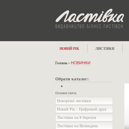
НОВИЙ РІК
ЛИСТІВКИ
Головна
>
НОВИНКИ
Обрати каталог:
Основні свята
Новорічні листівки
Новий Рік - Цифровий друк
Листівки на 8 березня
Листівки на Великдень