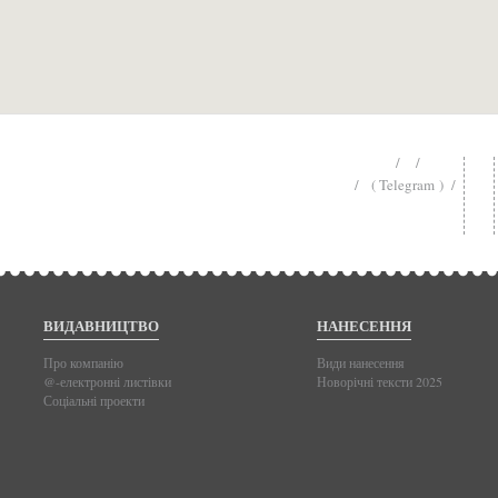
/ /
/ ( Telegram ) /
ВИДАВНИЦТВО
НАНЕСЕННЯ
Про компанію
Види нанесення
@-електронні листівки
Новорічні тексти 2025
Соціальні проекти