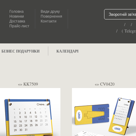
Головна
Види друку
Зворотній зв'я
Новинки
Повернення
Доставка
Контакти
/ /
Прайс-лист
/ ( Telegr
БІЗНЕС ПОДАРУНКИ
КАЛЕНДАРІ
«» KK7509
«» CV0420