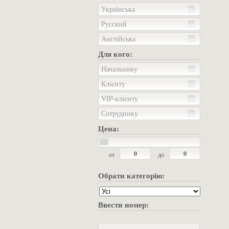
Українська
Русский
Англійська
Для кого:
Начальнику
Клієнту
VIP-клієнту
Сотруднику
Цена:
от
до
Обрати категорію:
Ввести номер: