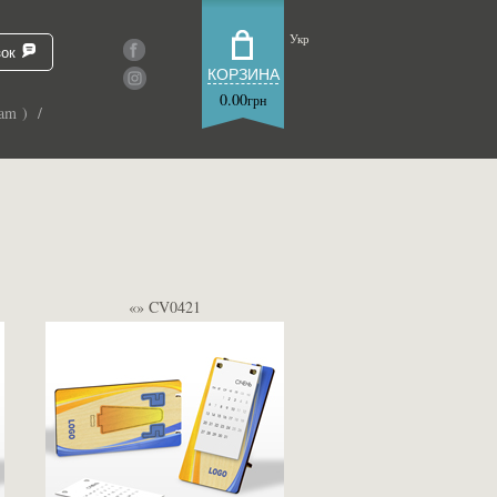
Укр
зок
КОРЗИНА
0.00
грн
am ) /
«» CV0421