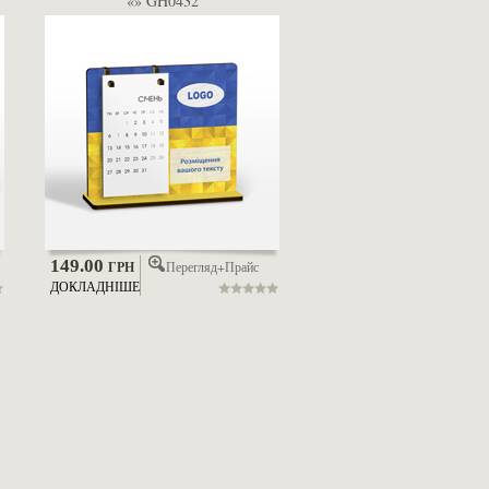
«» GH0432
149.00
Перегляд+Прайс
ГРН
ДОКЛАДНІШЕ