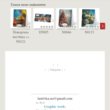
Також може зацікавити:
Новорічна
D5005
N0066
N0123
D
листівка «»
N0121
/ /
/ ( Telegram ) /
lastivka.ua@gmail.com
m. Kyiv
Graphic work: