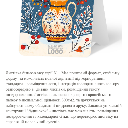
Листівка бізнес-класу серії N . Має поштовий формат, стабільну
форму та можливість повної адаптації під корпоративні
стандарти - розміщення лого, інтеграція корпоративного кольору
безпосередньо в дизайн листівки, розміщення тексту
поздоровлення. Листівка виконана з кращого європейського
паперу максимальної щільності 300гм2. та друкується на
найсучаснішому обладнанні цифрового друку. Завдяки унікальній
конструкції "будиночок" - листівка має можливість розміщення
поздоровлення та календарної сітки, що перетворює листвіку на
справжній новорічний сувенір.