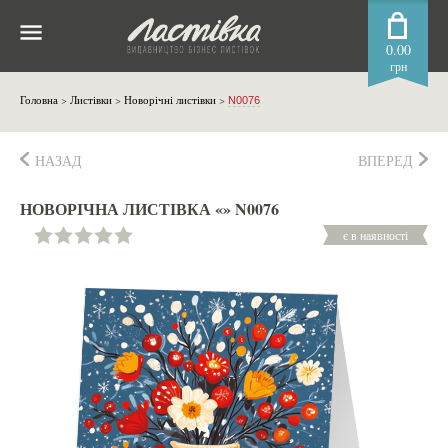
0.00
грн
Головна
>
Листівки
>
Новорічні листівки
>
N0076
НАЗАД
ВПЕРЕД
НОВОРІЧНА ЛИСТІВКА «» N0076
є в наявності