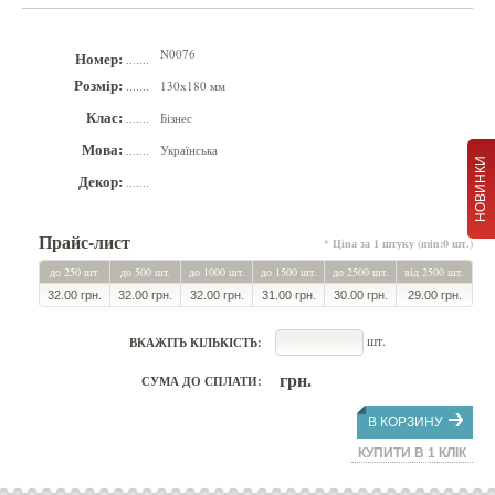
N0076
Номер:
.......
Розмір:
130х180 мм
.......
Клас:
Бізнес
.......
Мова:
Українська
.......
НОВИНКИ
Декор:
.......
Прайс-лист
* Ціна за 1 штуку (min:0 шт.)
до 250 шт.
до 500 шт.
до 1000 шт.
до 1500 шт.
до 2500 шт.
від 2500 шт.
32.00 грн.
32.00 грн.
32.00 грн.
31.00 грн.
30.00 грн.
29.00 грн.
шт.
ВКАЖІТЬ КІЛЬКІСТЬ:
грн.
СУМА ДО СПЛАТИ:
В КОРЗИНУ
КУПИТИ В 1 КЛІК