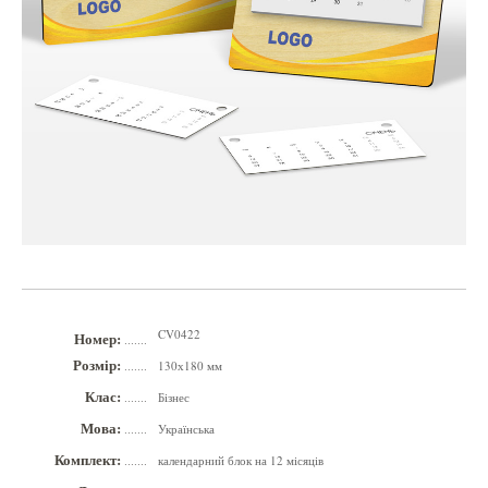
CV0422
Номер:
.......
Розмір:
130х180 мм
.......
Клас:
Бізнес
.......
Мова:
Українська
.......
Комплект:
календарний блок на 12 місяців
.......