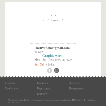
/ /
/ ( Telegram ) /
lastivka.ua@gmail.com
m. Kyiv
Graphic work:
Mon - Fri
- from 10.00 till 18.00
Sat, Nd
- vihidni
Головна
Новинки
Доставка
Прайс-лист
Види друку
Повернення
Контакти
Novorichni listivki - Listivky z 8 bereznya - Vesilni requestnya -Novorichni bags- TM "Lastivka". By All rights
reserved 2024.