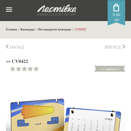
0.00
грн
Головна
>
Календарі
>
Нестандартні календарі
>
CV0422
НАЗАД
ВПЕРЕД
«» CV0422
є в наявності